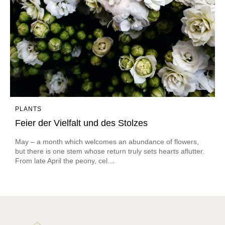
PLANTS
Feier der Vielfalt und des Stolzes
May – a month which welcomes an abundance of flowers,
but there is one stem whose return truly sets hearts aflutter.
From late April the peony, cel…