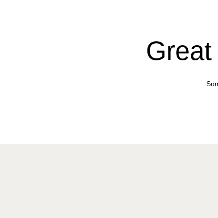
Great 
Som