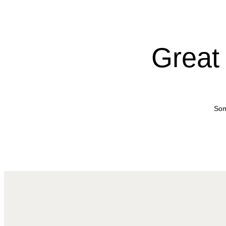
Great 
Som